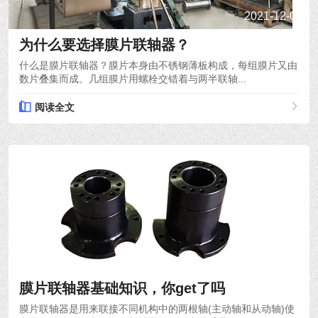
2021-12-03
为什么要选择膜片联轴器？
什么是膜片联轴器？膜片本身由不锈钢薄板构成，每组膜片又由
数片叠集而成。几组膜片用螺栓交错着与两半联轴...
阅读全文
2021-12-01
膜片联轴器基础知识，你get了吗
膜片联轴器是用来联接不同机构中的两根轴(主动轴和从动轴)使