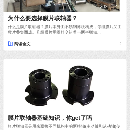
2021-12-03
为什么要选择膜片联轴器？
什么是膜片联轴器？膜片本身由不锈钢薄板构成，每组膜片又由
数片叠集而成。几组膜片用螺栓交错着与两半联轴...
阅读全文
2021-12-01
膜片联轴器基础知识，你get了吗
膜片联轴器是用来联接不同机构中的两根轴(主动轴和从动轴)使