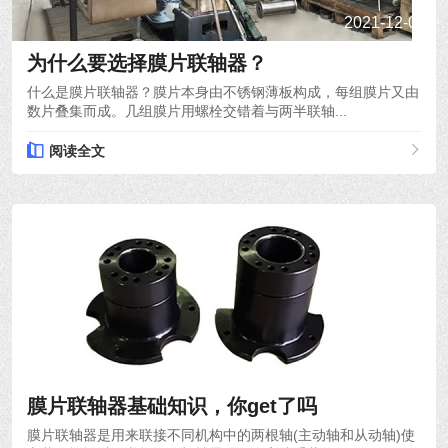
2021-12-03
为什么要选择膜片联轴器？
什么是膜片联轴器？膜片本身由不锈钢薄板构成，每组膜片又由
数片叠集而成。几组膜片用螺栓交错着与两半联轴...
阅读全文
2021-12-01
膜片联轴器基础知识，你get了吗
膜片联轴器是用来联接不同机构中的两根轴(主动轴和从动轴)使