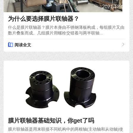
2021-12-03
为什么要选择膜片联轴器？
什么是膜片联轴器？膜片本身由不锈钢薄板构成，每组膜片又由
数片叠集而成。几组膜片用螺栓交错着与两半联轴...
阅读全文
2021-12-01
膜片联轴器基础知识，你get了吗
膜片联轴器是用来联接不同机构中的两根轴(主动轴和从动轴)使