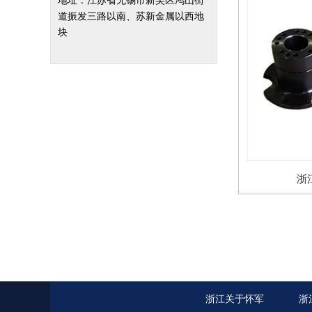
地址：江苏省无锡市新吴区鸿山街
道振发三路以南、苏新金属以西地
块
浙
浙江关于怀军
浙