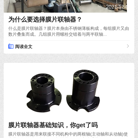
2021-12-03
为什么要选择膜片联轴器？
什么是膜片联轴器？膜片本身由不锈钢薄板构成，每组膜片又由
数片叠集而成。几组膜片用螺栓交错着与两半联轴...
阅读全文
2021-12-01
膜片联轴器基础知识，你get了吗
膜片联轴器是用来联接不同机构中的两根轴(主动轴和从动轴)使