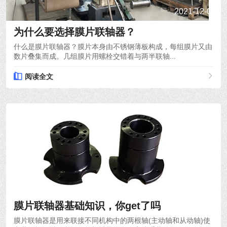
2021-12-03
为什么要选择膜片联轴器？
什么是膜片联轴器？膜片本身由不锈钢薄板构成，每组膜片又由
数片叠集而成。几组膜片用螺栓交错着与两半联轴...
阅读全文
2021-12-01
膜片联轴器基础知识，你get了吗
膜片联轴器是用来联接不同机构中的两根轴(主动轴和从动轴)使