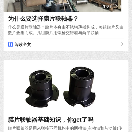
2021-12-03
为什么要选择膜片联轴器？
什么是膜片联轴器？膜片本身由不锈钢薄板构成，每组膜片又由
数片叠集而成。几组膜片用螺栓交错着与两半联轴...
阅读全文
2021-12-01
膜片联轴器基础知识，你get了吗
膜片联轴器是用来联接不同机构中的两根轴(主动轴和从动轴)使