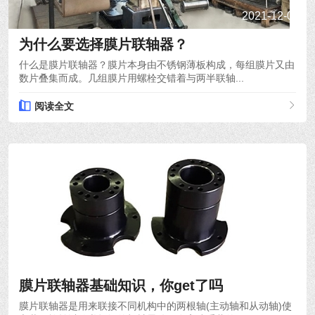
2021-12-03
为什么要选择膜片联轴器？
什么是膜片联轴器？膜片本身由不锈钢薄板构成，每组膜片又由
数片叠集而成。几组膜片用螺栓交错着与两半联轴...
阅读全文
2021-12-01
膜片联轴器基础知识，你get了吗
膜片联轴器是用来联接不同机构中的两根轴(主动轴和从动轴)使